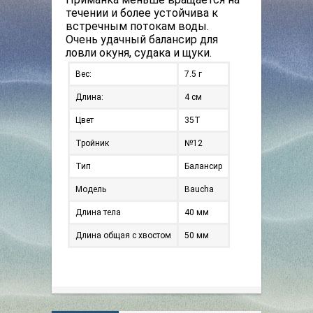
течении и более устойчива к
встречным потокам воды.
Очень удачный балансир для
ловли окуня,
судака и щуки.
Вес:
7.5 г
Длина:
4 см
Цвет
35T
Тройник
№12
Тип
Балансир
Модель
Baucha
Длина тела
40 мм
Длина общая с хвостом
50 мм