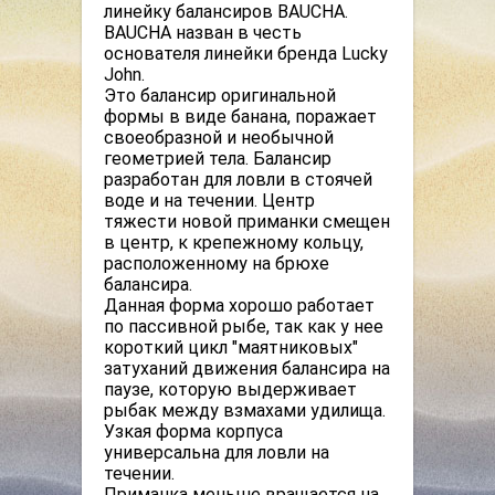
линейку балансиров BAUCHA.
BAUCHA назван в честь
основателя линейки бренда Lucky
John.
Это балансир оригинальной
формы в виде банана, поражает
своеобразной и необычной
геометрией тела. Балансир
разработан для ловли в стоячей
воде и на течении. Центр
тяжести новой приманки смещен
в центр, к крепежному кольцу,
расположенному на брюхе
балансира.
Данная форма хорошо работает
по пассивной рыбе, так как у нее
короткий цикл "маятниковых"
затуханий движения балансира на
паузе, которую выдерживает
рыбак между взмахами удилища.
Узкая форма корпуса
универсальна для ловли на
течении.
Приманка меньше вращается на