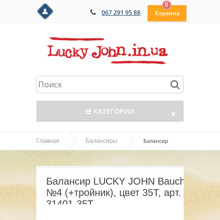
0
067 291 95 88
КАТЕГОРИИ
▼
Балансир
Главная
Балансиры
▼
LUCKY JOHN Baucha №4 (+тройник), цвет 35T, арт.
▼
31401-35T
Балансир LUCKY JOHN Baucha
▼
№4 (+тройник), цвет 35T, арт.
31401-35T
▼