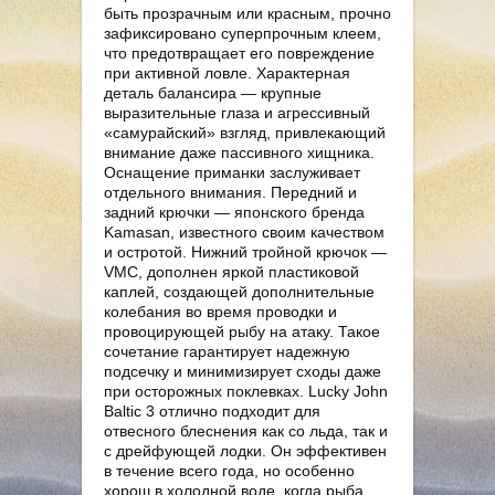
быть прозрачным или красным, прочно
зафиксировано суперпрочным клеем,
что предотвращает его повреждение
при активной ловле. Характерная
деталь балансира — крупные
выразительные глаза и агрессивный
«самурайский» взгляд, привлекающий
внимание даже пассивного хищника.
Оснащение приманки заслуживает
отдельного внимания. Передний и
задний крючки — японского бренда
Kamasan, известного своим качеством
и остротой. Нижний тройной крючок —
VMC, дополнен яркой пластиковой
каплей, создающей дополнительные
колебания во время проводки и
провоцирующей рыбу на атаку. Такое
сочетание гарантирует надежную
подсечку и минимизирует сходы даже
при осторожных поклевках. Lucky John
Baltic 3 отлично подходит для
отвесного блеснения как со льда, так и
с дрейфующей лодки. Он эффективен
в течение всего года, но особенно
хорош в холодной воде, когда рыба