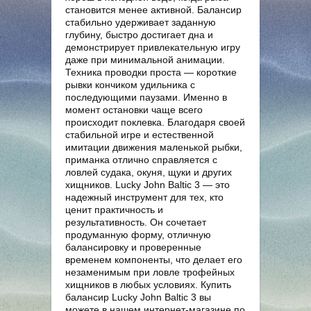
становится менее активной. Балансир
стабильно удерживает заданную
глубину, быстро достигает дна и
демонстрирует привлекательную игру
даже при минимальной анимации.
Техника проводки проста — короткие
рывки кончиком удильника с
последующими паузами. Именно в
момент остановки чаще всего
происходит поклевка. Благодаря своей
стабильной игре и естественной
имитации движения маленькой рыбки,
приманка отлично справляется с
ловлей судака, окуня, щуки и других
хищников. Lucky John Baltic 3 — это
надежный инструмент для тех, кто
ценит практичность и
результативность. Он сочетает
продуманную форму, отличную
балансировку и проверенные
временем компоненты, что делает его
незаменимым при ловле трофейных
хищников в любых условиях. Купить
балансир Lucky John Baltic 3 вы
можете в нашем интернет-магазине по