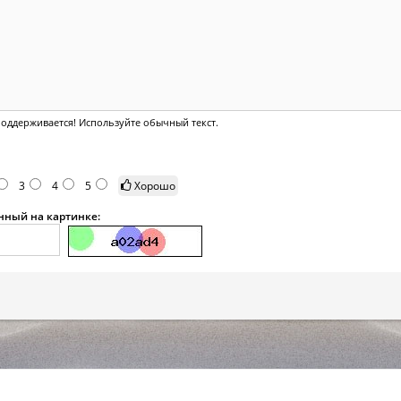
оддерживается! Используйте обычный текст.
3
4
5
Хорошо
анный на картинке: