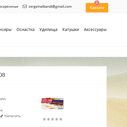
0
воскресенье
sergeinalbandi@gmail.com
нсиры
Оснастка
Удилища
Катушки
Аксессуары
08
John
ии
Написать