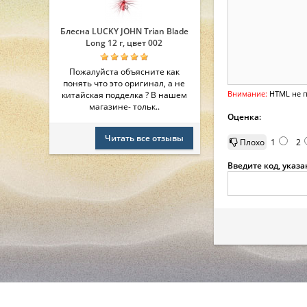
Блесна LUCKY JOHN Trian Blade
Long 12 г, цвет 002
Пожалуйста объясните как
понять что это оригинал, а не
Внимание:
HTML не п
китайская подделка ? В нашем
магазине- тольк..
Оценка:
Читать все отзывы
Плохо
1
2
Введите код, указ