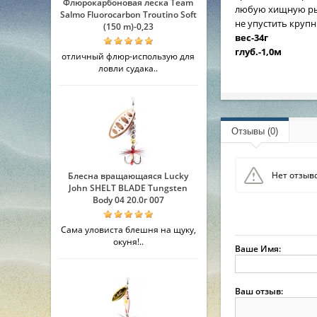
Флюрокарбоновая леска Team
любую хищную рыб
Salmo Fluorocarbon Troutino Soft
не упустить круп
(150 m)-0,23
вес-34г
глуб.-1,0м
отличный флюр-использую для
ловли судака..
Отзывы (0)
Нет отзыво
Блесна вращающаяся Lucky
John SHELT BLADE Tungsten
Body 04 20.0г 007
Сама уловиста блешня на щуку,
окуня!..
Ваше Имя:
Ваш отзыв: