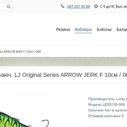
067 291 95 88
С 9 до18, Вых.-
Резина
Воблеры
Блёсны
Бала
ies ARROW JERK F 10см / 008
аюч. LJ Original Series ARROW JERK F 10см / 0
Производитель:
Lucky 
Модель:
LJO0510F-008
Наличие:
Нет в налич
Отзывов написано:
0