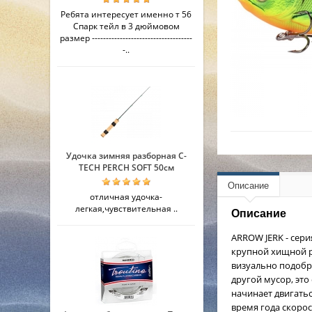
Ребята интересует именно т 56
Спарк тейл в 3 дюймовом
размер ------------------------------------
-..
Удочка зимняя разборная C-
TECH PERCH SOFT 50см
Описание
отличная удочка-
легкая,чувствительная ..
Описание
ARROW JERK - сер
крупной хищной р
визуально подобра
другой мусор, это
начинает двигатьс
время года скорос