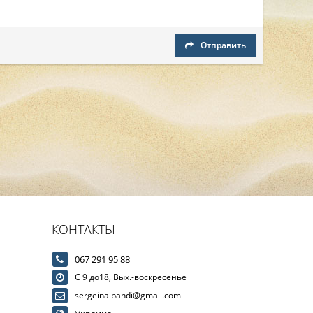
Отправить
КОНТАКТЫ
067 291 95 88
С 9 до18, Вых.-воскресенье
sergeinalbandi@gmail.com