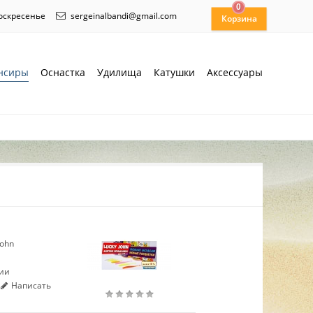
0
воскресенье
sergeinalbandi@gmail.com
нсиры
Оснастка
Удилища
Катушки
Аксессуары
John
чии
Написать