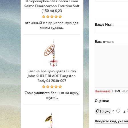
Флюрокарбоновая леска Team
Salmo Fluorocarbon Troutino Soft
(150 m)-0,23
отличный флюр-использую для
Ваше Имя:
ловли судака..
Ваш отзыв:
Блесна вращающаяся Lucky
John SHELT BLADE Tungsten
Body 04 20.0г 007
Внимание:
HTML не п
Сама уловиста блешня на щуку,
окуня!..
Оценка:
Плохо
1
2
Введите код, указ