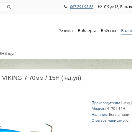
067 291 95 88
С 9 до18, Вых.-
Резина
Воблеры
Блёсны
Бала
5H (інд.уп)
 VIKING 7 70мм / 15H (інд.уп)
Производитель:
Lucky 
Модель:
41701-15H
Наличие:
Есть в нали
Отзывов написано:
0