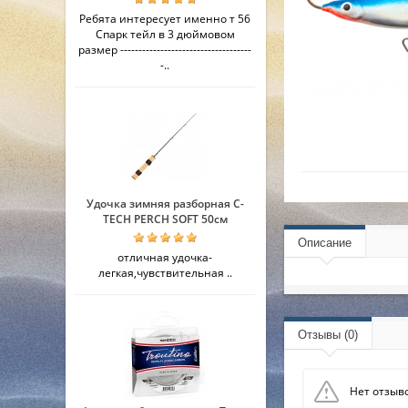
Ребята интересует именно т 56
Спарк тейл в 3 дюймовом
размер ------------------------------------
-..
Удочка зимняя разборная C-
TECH PERCH SOFT 50см
Описание
отличная удочка-
легкая,чувствительная ..
Отзывы (0)
Нет отзыво