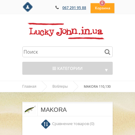
0
067 291 95 88
КАТЕГОРИИ
▼
MAKORA 110,130
Главная
Воблеры
▼
▼
MAKORA
▼
Сравнение товаров (0)
▼