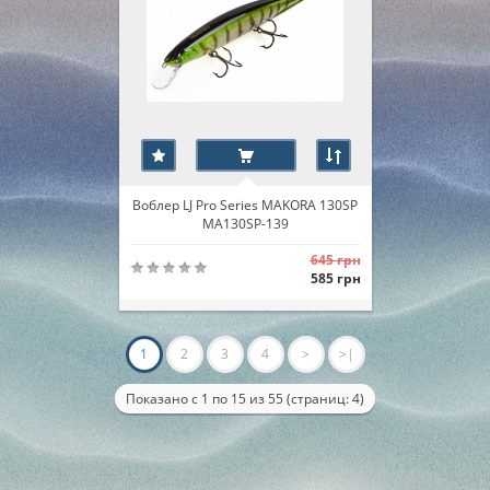
Воблер LJ Pro Series MAKORA 130SP
MA130SP-139
645 грн
585 грн
1
2
3
4
>
>|
Показано с 1 по 15 из 55 (страниц: 4)