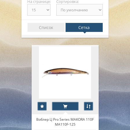
На странице:
Сортировка:
▼
▼
▼
Список
Сетка
Воблер LJ Pro Series MAKORA 110F
MA110F-125