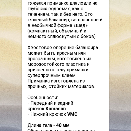
тяжелая приманка для ловли на
глубоких водоемах, как с
течением, так и без него.
Это
тяжелый балансир, выполненный
в необычной форме «шед»
(компактный, объемный и
немного сплюснутый с боков).
Хвостовое оперение балансира
может быть красным или
прозрачным, изготовлено из
морозостойкого пластика и
приклеено к телу приманки
суперпрочным клеем.
Приманка изготовлена из
прочных, стойких материалов.
Особенности:
- Передний и задний
крючок
Kamasan
- Нижний крючок
VMC
Длина тела -
40 мм
Общая длина от носа до конца