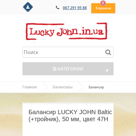
0
067 291 95 88
КАТЕГОРИИ
▼
Балансир
Главная
Балансиры
▼
LUCKY JOHN Baltic 5 (+тройник), 50 мм, цвет 47H
▼
Балансир LUCKY JOHN Baltic 5
▼
(+тройник), 50 мм, цвет 47H
▼