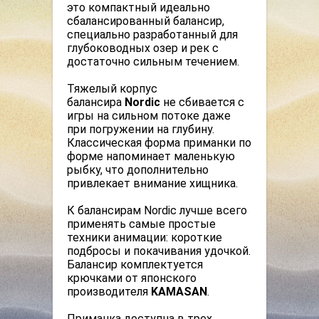
это компактный идеально
сбалансированный балансир,
специально разработанный для
глубоководных озер и рек с
достаточно сильным течением.
Тяжелый корпус
балансира
Nordic
не сбивается с
игры на сильном потоке даже
при погружении на глубину.
Классическая форма приманки по
форме напоминает маленькую
рыбку, что дополнительно
привлекает внимание хищника.
К балансирам Nordic лучше всего
применять самые простые
техники анимации: короткие
подбросы и покачивания удочкой.
Балансир комплектуется
крючками от японского
производителя
KAMASAN
.
Приманка доступна в трех