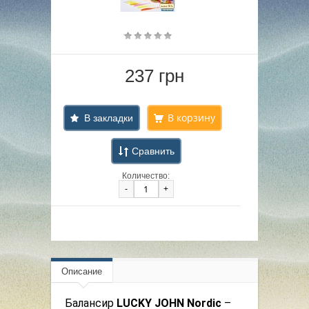
237 грн
В закладки
Сравнить
Количество:
-
+
Описание
Балансир
LUCKY JOHN Nordic
–