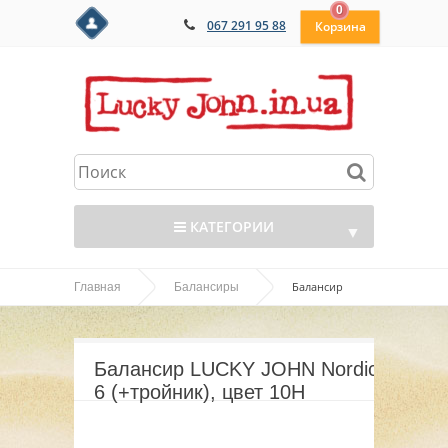
0
067 291 95 88
КАТЕГОРИИ
▼
Балансир
Главная
Балансиры
▼
LUCKY JOHN Nordic 6 (+тройник), цвет 10H
▼
Балансир LUCKY JOHN Nordic
▼
6 (+тройник), цвет 10H
▼