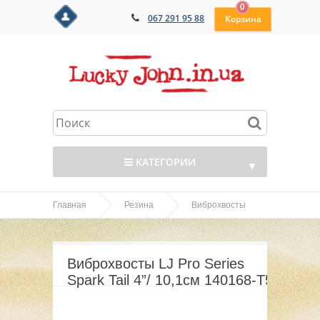
0
067 291 95 88
КАТЕГОРИИ
▼
Главная
Резина
Виброхвосты
▼
Виброхвосты LJ Pro
SPARK TAIL
▼
Series Spark Tail 4”/ 10,1см 140168-T57
Виброхвосты LJ Pro Series
▼
Spark Tail 4”/ 10,1см 140168-T57
▼