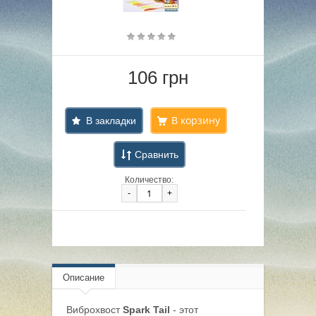
106 грн
В закладки
Сравнить
Количество:
-
+
Описание
Виброхвост
Spark Tail
- этот