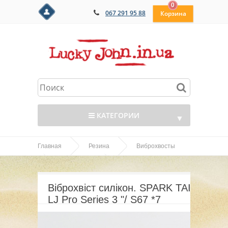
0
067 291 95 88
КАТЕГОРИИ
▼
Главная
Резина
Виброхвосты
▼
Віброхвіст силікон.
SPARK TAIL
▼
SPARK TAIL LJ Pro Series 3 "/ S67 *7
Віброхвіст силікон. SPARK TAIL
▼
LJ Pro Series 3 "/ S67 *7
▼