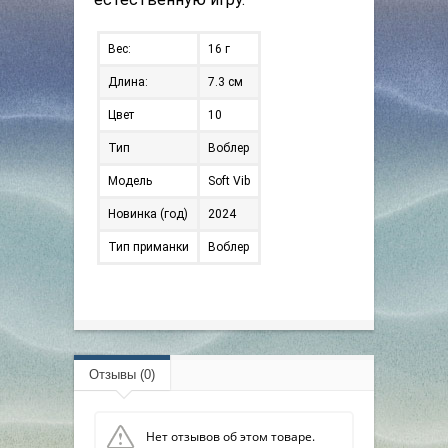
Вес:
16 г
Длина:
7.3 см
Цвет
10
Тип
Воблер
Модель
Soft Vib
Новинка (год)
2024
Тип приманки
Воблер
Отзывы (0)
Нет отзывов об этом товаре.