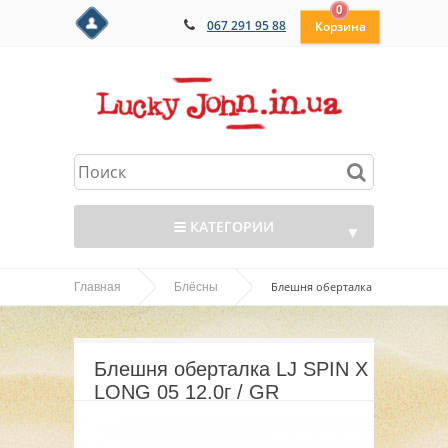
0
067 291 95 88
КАТЕГОРИИ
▼
Блешня оберталка
Главная
Блёсны
▼
LJ SPIN X LONG 05 12.0г / GR
▼
Блешня оберталка LJ SPIN X
▼
LONG 05 12.0г / GR
▼