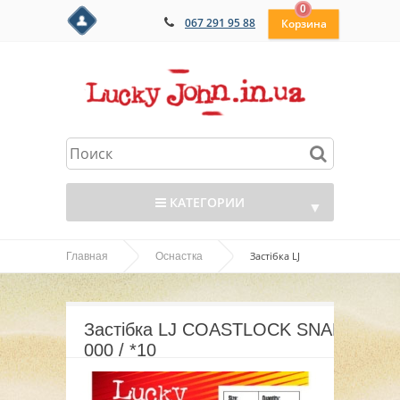
0
067 291 95 88
КАТЕГОРИИ
▼
Застібка LJ
Главная
Оснастка
▼
COASTLOCK SNAP 000 / *10
▼
Застібка LJ COASTLOCK SNAP
▼
000 / *10
▼