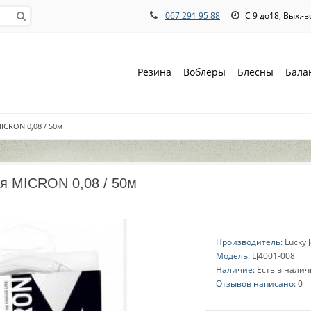
067 291 95 88
С 9 до18, Вых.-
Резина
Воблеры
Блёсны
Бала
ICRON 0,08 / 50м
я MICRON 0,08 / 50м
Производитель:
Lucky 
Модель:
LJ4001-008
Наличие:
Есть в нали
Отзывов написано:
0