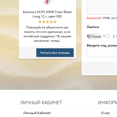
Блесна LUCKY JOHN Trian Blade
Long 12 г, цвет 002
Внимание:
HTML не п
Оценка:
Пожалуйста объясните как
понять что это оригинал, а не
китайская подделка ? В нашем
Плохо
1
2
магазине- тольк..
Введите код, указ
Читать все отзывы
ЛИЧНЫЙ КАБИНЕТ
ИНФОР
Личный Кабинет
О нас