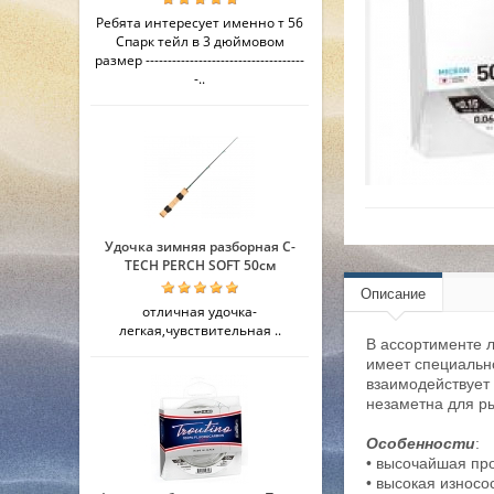
Ребята интересует именно т 56
Спарк тейл в 3 дюймовом
размер ------------------------------------
-..
Удочка зимняя разборная C-
TECH PERCH SOFT 50см
Описание
отличная удочка-
легкая,чувствительная ..
В ассортименте 
имеет специальн
взаимодействует 
незаметна для ры
Особенности
:
• высочайшая пр
• высокая износо