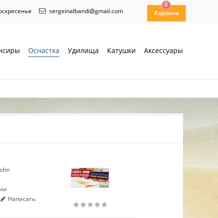
0
воскресенье
sergeinalbandi@gmail.com
нсиры
Оснастка
Удилища
Катушки
Аксессуары
John
чии
Написать