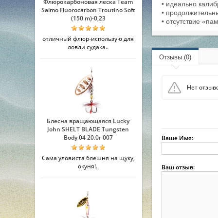
Флюрокарбоновая леска Team
• идеально калиб
Salmo Fluorocarbon Troutino Soft
• продолжительн
(150 m)-0,23
• отсутствие «па
отличный флюр-использую для
ловли судака..
Отзывы (0)
Нет отзыво
Блесна вращающаяся Lucky
John SHELT BLADE Tungsten
Body 04 20.0г 007
Ваше Имя:
Сама уловиста блешня на щуку,
окуня!..
Ваш отзыв: