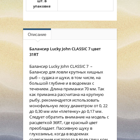
шт. в
упаковке
Описание
Балансир Lucky John CLASSIC 7 цвет
31RT
Балансир Lucky John CLASSIC 7 –
Балансир для ловли крупных хищных
рыб – судака и щуки, в том числе, на
большой глубине и в водоемах с
течением. Длина приманки 70 мм. Так
как приманка рассчитана на крупную
рыбу, рекомендуется использовать
монофильную леску диаметром от 0, 22
до 0,30 мм или «плетенку» до 0,17 мм.
Следует обратить внимание на модель с
расцветкой 36RT, где красный цвет
преобладает. Пассивную щуку в
глухозимье, когда в водоемах
содержание кислорода в воде слиш ком