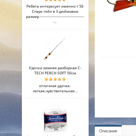
Ребята интересует именно т 56
Спарк тейл в 3 дюймовом
размер ------------------------------------
-..
Удочка зимняя разборная C-
TECH PERCH SOFT 50см
отличная удочка-
легкая,чувствительная ..
Описание