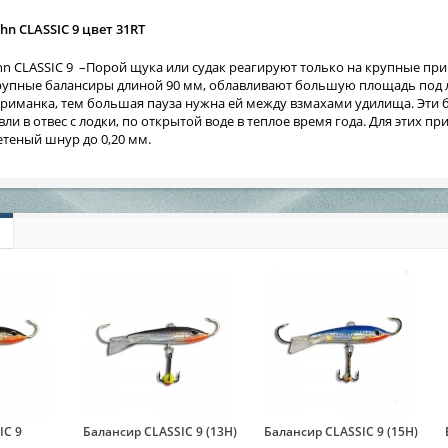
hn CLASSIC 9 цвет 31RT
ohn CLASSIC 9 –Порой щука или судак реагируют только на крупные п
крупные балансиры длиной 90 мм, облавливают большую площадь под л
приманка, тем большая пауза нужна ей между взмахами удилища. Эти б
вли в отвес с лодки, по открытой воде в теплое время года. Для этих
летеный шнур до 0,20 мм.
IC 9
Балансир CLASSIC 9 (13H)
Балансир CLASSIC 9 (15H)