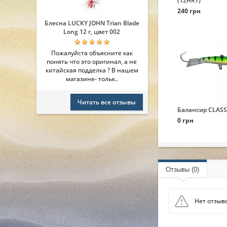
(12HRT)
240 грн
Блесна LUCKY JOHN Trian Blade
Long 12 г, цвет 002
Пожалуйста объясните как
понять что это оригинал, а не
китайская подделка ? В нашем
магазине- тольк..
Читать все отзывы
Балансир CLASSI
0 грн
Отзывы (0)
Нет отзыво