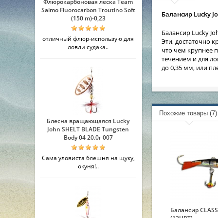
Флюрокарбоновая леска Team
Salmo Fluorocarbon Troutino Soft
Балансир Lucky Jo
(150 m)-0,23
Балансир Lucky J
отличный флюр-использую для
Эти, достаточно 
ловли судака..
что чем крупнее 
течением и для ло
до 0,35 мм, или п
Похожие товары (7)
Блесна вращающаяся Lucky
John SHELT BLADE Tungsten
Body 04 20.0г 007
Сама уловиста блешня на щуку,
окуня!..
Балансир CLASS