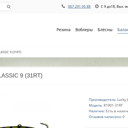
067 291 95 88
С 9 до18, Вых.-
Резина
Воблеры
Блёсны
Бала
ASSIC 9 (31RT)
LASSIC 9 (31RT)
Производитель:
Lucky 
Модель:
81901-31RT
Наличие:
Есть в нали
Отзывов написано:
0