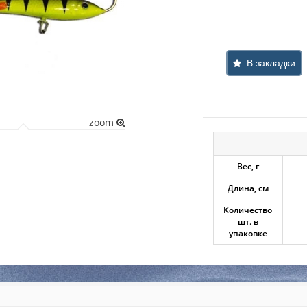
В закладки
zoom
Вес, г
Длина, см
Количество
шт. в
упаковке