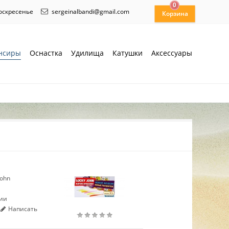
0
воскресенье
sergeinalbandi@gmail.com
нсиры
Оснастка
Удилища
Катушки
Аксессуары
John
чии
Написать