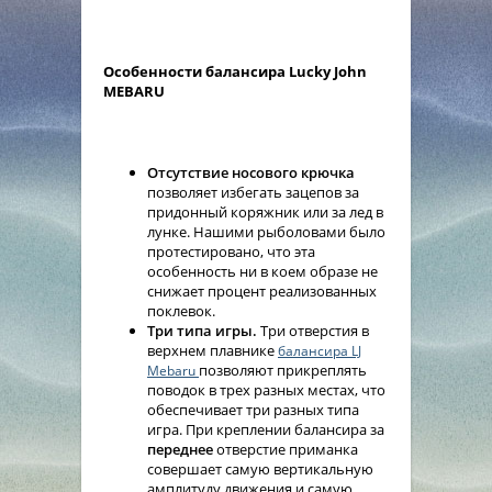
Особенности балансира Lucky John
MEBARU
Отсутствие носового крючка
позволяет избегать зацепов за
придонный коряжник или за лед в
лунке. Нашими рыболовами было
протестировано, что эта
особенность ни в коем образе не
снижает процент реализованных
поклевок.
Три типа игры.
Три отверстия в
верхнем плавнике
балансира LJ
позволяют прикреплять
Mebaru
поводок в трех разных местах, что
обеспечивает три разных типа
игра. При креплении балансира за
переднее
отверстие приманка
совершает самую вертикальную
амплитуду движения и самую