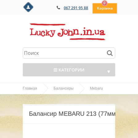
0
067 291 95 88
КАТЕГОРИИ
▼
Главная
Балансиры
Mebaru
▼
Балансир MEBARU 213 (77мм)
▼
Балансир MEBARU 213 (77мм)
▼
▼