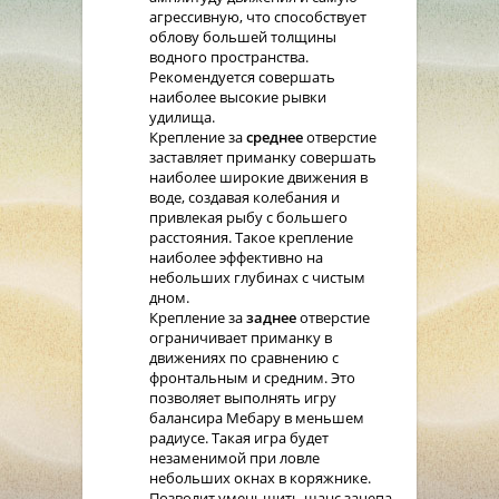
агрессивную, что способствует
облову большей толщины
водного пространства.
Рекомендуется совершать
наиболее высокие рывки
удилища.
Крепление за
среднее
отверстие
заставляет приманку совершать
наиболее широкие движения в
воде, создавая колебания и
привлекая рыбу с большего
расстояния. Такое крепление
наиболее эффективно на
небольших глубинах с чистым
дном.
Крепление за
заднее
отверстие
ограничивает приманку в
движениях по сравнению с
фронтальным и средним. Это
позволяет выполнять игру
балансира Мебару в меньшем
радиусе. Такая игра будет
незаменимой при ловле
небольших окнах в коряжнике.
Позволит уменьшить шанс зацепа