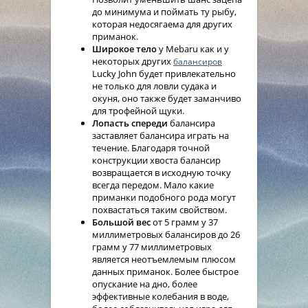
до минимума и поймать ту рыбу,
которая недосягаема для других
приманок.
Широкое тело
у Mebaru как и у
некоторых других
балансиров
Lucky John будет привлекательно
не только для ловли судака и
окуня, оно также будет заманчиво
для трофейной щуки.
Лопасть спереди
балансира
заставляет балансира играть на
течение. Благодаря точной
конструкции хвоста балансир
возвращается в исходную точку
всегда передом. Мало какие
приманки подобного рода могут
похвастаться таким свойством.
Большой вес
от 5 грамм у 37
миллиметровых балансиров до 26
грамм у 77 миллиметровых
является неотъемлемым плюсом
данных приманок. Более быстрое
опускание на дно, более
эффективные колебания в воде,