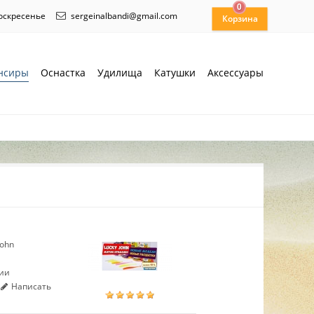
0
воскресенье
sergeinalbandi@gmail.com
нсиры
Оснастка
Удилища
Катушки
Аксессуары
John
чии
Написать