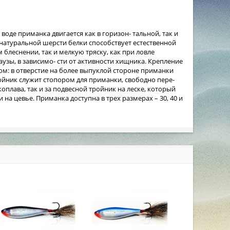
воде приманка двигается как в горизон- тальной, так и
 натуральной шерсти белки способствует естественной
блеснении, так и мелкую тряску, как при ловле
зы, в зависимо- сти от активности хищника. Крепление
ом: в отверстие на более выпуклой стороне приманки
ройник служит стопором для приманки, свободно пере-
плава, так и за подвесной тройник на леске, который
а цевье. Приманка доступна в трех размерах – 30, 40 и