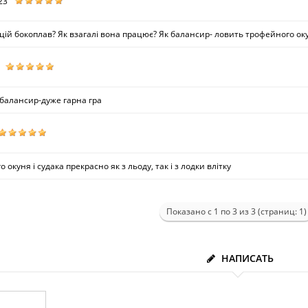
23
ій бокоплав? Як взагалі вона працює? Як балансир- ловить трофейного окуня 
i балансир-дуже гарна гра
окуня і судака прекрасно як з льоду, так і з лодки влітку
Показано с 1 по 3 из 3 (страниц: 1)
НАПИСАТЬ