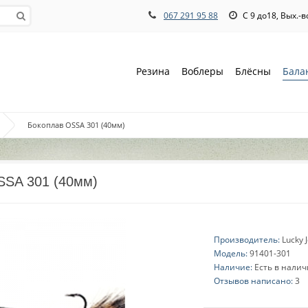
067 291 95 88
С 9 до18, Вых.-
Резина
Воблеры
Блёсны
Бала
Бокоплав OSSA 301 (40мм)
SSA 301 (40мм)
Производитель:
Lucky 
Модель:
91401-301
Наличие:
Есть в нали
Отзывов написано:
3