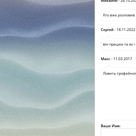
Михайло
- 26.10.20
Хто вже розловив ц
Сергей
- 18.11.2022
вiн працюе та як 
Макс
- 11.03.2017
Ловить трофейного 
Ваше Имя: