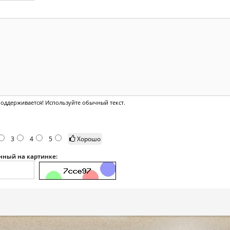
оддерживается! Используйте обычный текст.
3
4
5
Хорошо
анный на картинке: