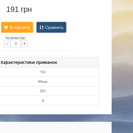
191 грн
Сравнить
Количество:
-
+
Характеристики приманок
10г
40мм
301
8