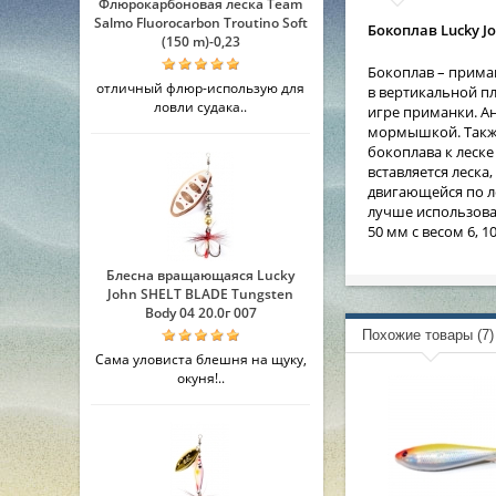
Флюрокарбоновая леска Team
Salmo Fluorocarbon Troutino Soft
Бокоплав Lucky J
(150 m)-0,23
Бокоплав – приман
отличный флюр-использую для
в вертикальной пл
ловли судака..
игре приманки. Ан
мормышкой. Также
бокоплава к леск
вставляется леска
двигающейся по ле
лучше использоват
50 мм с весом 6, 1
Блесна вращающаяся Lucky
John SHELT BLADE Tungsten
Body 04 20.0г 007
Похожие товары (7)
Сама уловиста блешня на щуку,
окуня!..