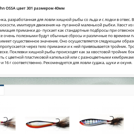
ohn OSSA цвет 301 размером 40мм
ка, разработанная для ловли хищной рыбы со льда и с лодки в отвес. В 
оскости, имитируя движения на- пуганной маленькой рыбки. Хвост из
имация приманки до- пускает как стандартные подбросы при отвесном 
 очень полезными будут обычные сбросы и различные по времени пау
е имеет существенное значение. Оно осуществляется следующим образ
, пропускается через тело приманки и к ней привязывается тройник. Т
ске. Поклевки хищной рыбы происходят как за хвостовой тройник боко
ь с цветной пластиковой капелькой или с разноцветными кембриками н
0 и 16 г соответственно. Рекомендуется для ловли судака, щуки и окуня.