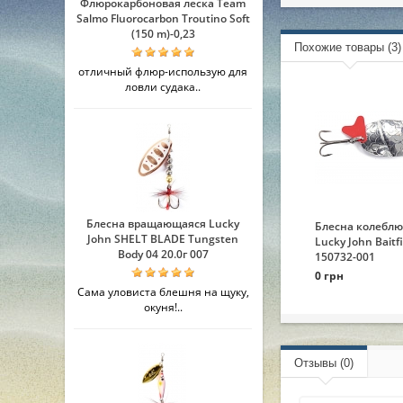
Флюрокарбоновая леска Team
Salmo Fluorocarbon Troutino Soft
(150 m)-0,23
Похожие товары (3)
отличный флюр-использую для
ловли судака..
Блесна вращающаяся Lucky
Блесна колебл
John SHELT BLADE Tungsten
Lucky John Baitf
Body 04 20.0г 007
150732-001
0 грн
Сама уловиста блешня на щуку,
окуня!..
Отзывы (0)