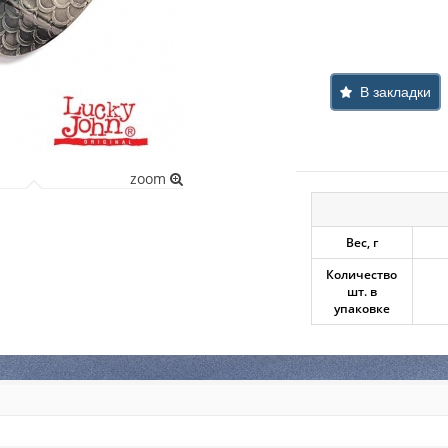
В закладки
zoom
Вес, г
Количество
шт. в
упаковке