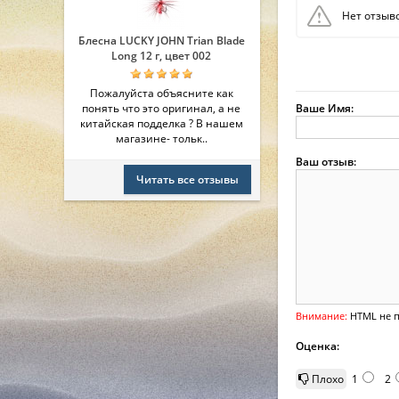
Нет отзыво
Блесна LUCKY JOHN Trian Blade
Long 12 г, цвет 002
Пожалуйста объясните как
понять что это оригинал, а не
Ваше Имя:
китайская подделка ? В нашем
магазине- тольк..
Ваш отзыв:
Читать все отзывы
Внимание:
HTML не п
Оценка:
Плохо
1
2