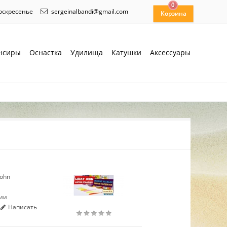
0
воскресенье
sergeinalbandi@gmail.com
нсиры
Оснастка
Удилища
Катушки
Аксессуары
John
чии
Написать