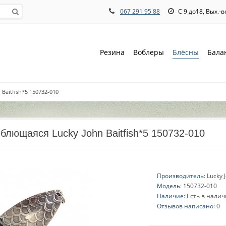
067 291 95 88
С 9 до18, Вых.-
Резина
Воблеры
Блёсны
Бала
Baitfish*5 150732-010
блющаяся Lucky John Baitfish*5 150732-010
Производитель:
Lucky 
Модель:
150732-010
Наличие:
Есть в нали
Отзывов написано:
0