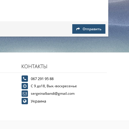
Отправить
КОНТАКТЫ
067 291 95 88
С 9 до18, Вых.-воскресенье
sergeinalbandi@gmail.com
Украина