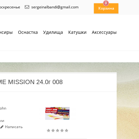
0
воскресенье
sergeinalbandi@gmail.com
нсиры
Оснастка
Удилища
Катушки
Аксессуары
E MISSION 24.0г 008
John
чии
Написать