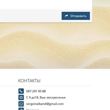
Отправить
КОНТАКТЫ
067 291 95 88
С 9 до18, Вых.-воскресенье
sergeinalbandi@gmail.com