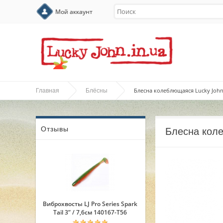
Мой аккаунт
Блесна колеблющаяся Lucky Joh
Главная
Блёсны
Отзывы
Блесна кол
Виброхвосты LJ Pro Series Spark
Tail 3” / 7,6см 140167-T56