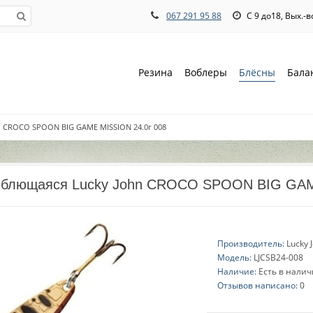
067 291 95 88
С 9 до18, Вых.-
Резина
Воблеры
Блёсны
Бала
n CROCO SPOON BIG GAME MISSION 24.0г 008
еблющаяся Lucky John CROCO SPOON BIG GAM
Производитель:
Lucky 
Модель:
LJCSB24-008
Наличие:
Есть в нали
Отзывов написано:
0