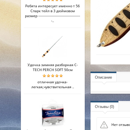
Ребята интересует именно т 56
Спарк тейл в 3 дюймовом
размер ------------------------------------
-..
Удочка зимняя разборная C-
TECH PERCH SOFT 50см
Описание
отличная удочка-
легкая,чувствительная ..
Отзывы (0)
Нет отзыво