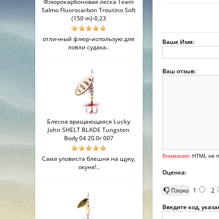
Флюрокарбоновая леска Team
Salmo Fluorocarbon Troutino Soft
(150 m)-0,23
отличный флюр-использую для
Ваше Имя:
ловли судака..
Ваш отзыв:
Блесна вращающаяся Lucky
John SHELT BLADE Tungsten
Body 04 20.0г 007
Внимание:
HTML не п
Сама уловиста блешня на щуку,
окуня!..
Оценка:
Плохо
1
2
Введите код, указ