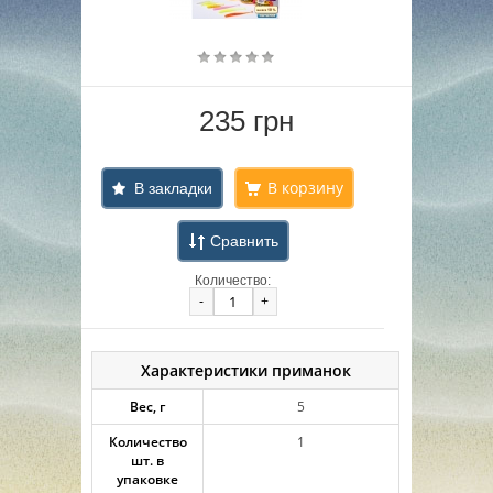
235 грн
В закладки
Сравнить
Количество:
-
+
Характеристики приманок
Вес, г
5
Количество
1
шт. в
упаковке