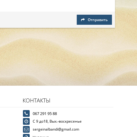
Отправить
КОНТАКТЫ
067 291 95 88
С 9 до18, Вых.-воскресенье
sergeinalbandi@gmail.com