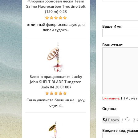
Флюрокарбоновая леска Team
Salmo Fluorocarbon Troutino Soft
(150 m)-0,23
отличный флюр-использую для
Ваше Имя:
ловли судака..
Ваш отзыв:
Блесна вращающаяся Lucky
John SHELT BLADE Tungsten
Body 04 20.0г 007
Внимание:
HTML не п
Сама уловиста блешня на щуку,
окуня!..
Оценка:
Плохо
1
2
Введите код, указ