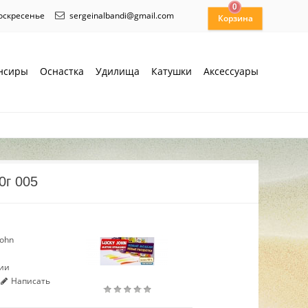
0
воскресенье
sergeinalbandi@gmail.com
нсиры
Оснастка
Удилища
Катушки
Аксессуары
0г 005
John
чии
Написать