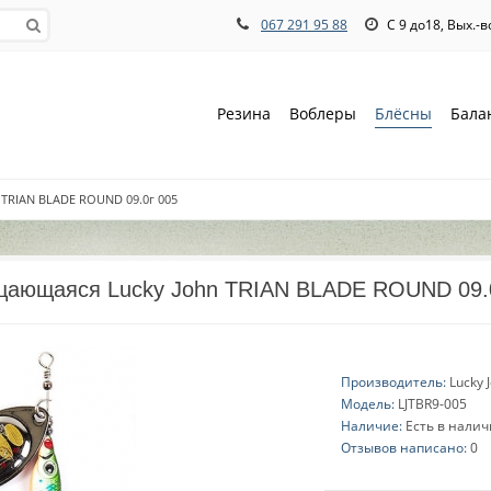
067 291 95 88
С 9 до18, Вых.-
Резина
Воблеры
Блёсны
Бала
 TRIAN BLADE ROUND 09.0г 005
щающаяся Lucky John TRIAN BLADE ROUND 09.
Производитель:
Lucky 
Модель:
LJTBR9-005
Наличие:
Есть в нали
Отзывов написано:
0