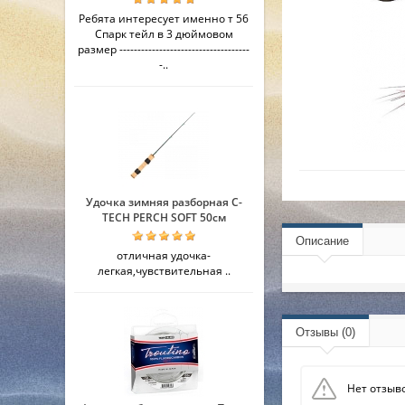
Ребята интересует именно т 56
Спарк тейл в 3 дюймовом
размер ------------------------------------
-..
Удочка зимняя разборная C-
TECH PERCH SOFT 50см
Описание
отличная удочка-
легкая,чувствительная ..
Отзывы (0)
Нет отзыво