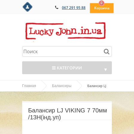
0
067 291 95 88
КАТЕГОРИИ
▼
Балансир LJ
Главная
Балансиры
▼
VIKING 7 70мм /13H(інд.уп)
▼
Балансир LJ VIKING 7 70мм
▼
/13H(інд.уп)
▼