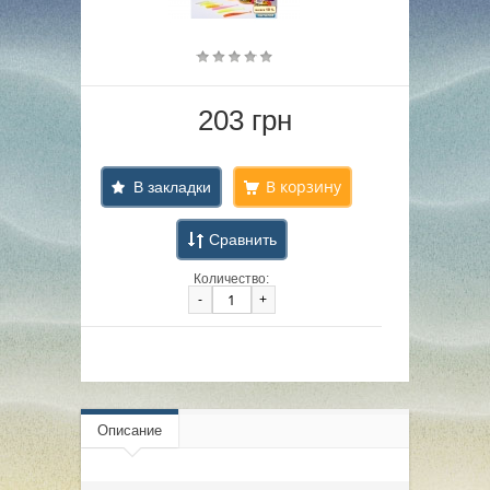
203 грн
В закладки
Сравнить
Количество:
-
+
Описание