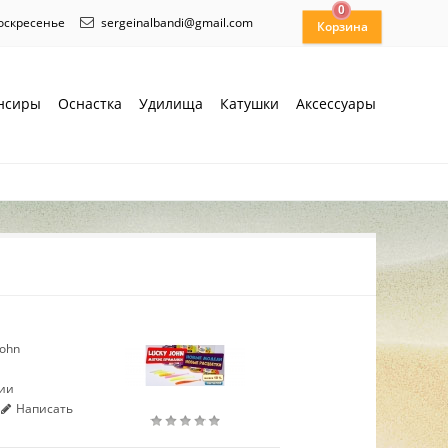
0
воскресенье
sergeinalbandi@gmail.com
нсиры
Оснастка
Удилища
Катушки
Аксессуары
John
чии
Написать