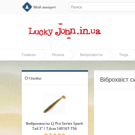
Мой аккаунт
Главная
Резина
Виброхвосты
Tioga
Отзывы
Віброхвіст с
Виброхвосты LJ Pro Series Spark
Tail 3” / 7,6см 140167-T56