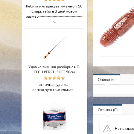
Ребята интересует именно т 56
Спарк тейл в 3 дюймовом
размер ------------------------------------
-..
Удочка зимняя разборная C-
TECH PERCH SOFT 50см
Описание
отличная удочка-
легкая,чувствительная ..
Отзывы (0)
Нет отзыво