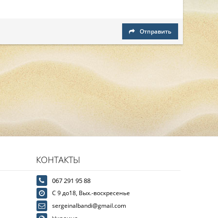
Отправить
КОНТАКТЫ
067 291 95 88
С 9 до18, Вых.-воскресенье
sergeinalbandi@gmail.com