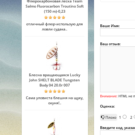
Флюрокарбоновая леска Team
Salmo Fluorocarbon Troutino Soft
(150 m)-0,23
отличный флюр-использую для
Ваше Имя:
ловли судака..
Ваш отзыв:
Блесна вращающаяся Lucky
John SHELT BLADE Tungsten
Body 04 20.0г 007
Внимание:
HTML не п
Сама уловиста блешня на щуку,
окуня!..
Оценка:
Плохо
1
2
Введите код, указ