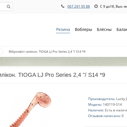
067 291 95 88
С 9 до18, Вых.-
Резина
Воблеры
Блёсны
Бала
Віброхвіст силікон. TIOGA LJ Pro Series 2,4 "/ S14 *9
илікон. TIOGA LJ Pro Series 2,4 "/ S14 *9
Производитель:
Lucky 
Модель:
140119-S14
Наличие:
Есть в нали
Отзывов написано:
0