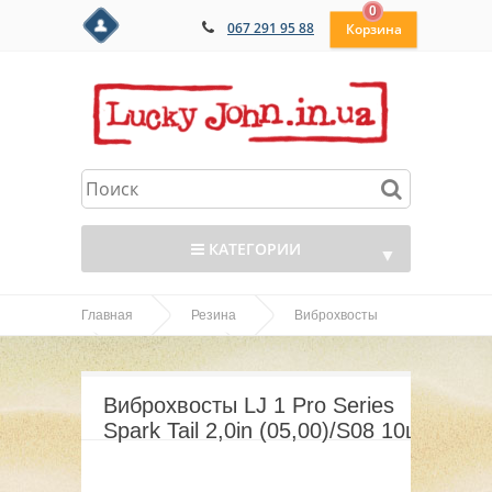
0
067 291 95 88
КАТЕГОРИИ
▼
Главная
Резина
Виброхвосты
▼
Виброхвосты LJ Pro
SPARK TAIL
▼
Series Spark Tail 2,0in (05,00)/S08 10шт
Виброхвосты LJ 1 Pro Series
▼
Spark Tail 2,0in (05,00)/S08 10шт
▼