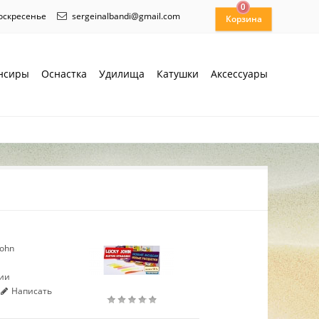
0
воскресенье
sergeinalbandi@gmail.com
нсиры
Оснастка
Удилища
Катушки
Аксессуары
John
чии
Написать