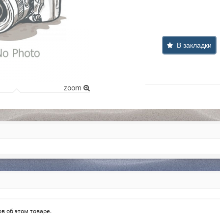
В закладки
zoom
в об этом товаре.