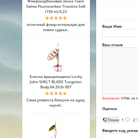
Флюрокарбоновая леска Team
Salmo Fluorocarbon Troutino Soft
(150 m)-0,23
отличный флюр-использую для
Ваше Имя:
ловли судака..
Ваш отзыв:
Блесна вращающаяся Lucky
John SHELT BLADE Tungsten
Body 04 20.0г 007
Внимание:
HTML не п
Сама уловиста блешня на щуку,
окуня!..
Оценка:
Плохо
1
2
Введите код, указ