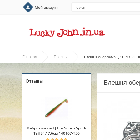
Мой аккаунт
Блешня оберталка LJ SPIN X ROUN
Главная
Блёсны
Отзывы
Блешня обер
Виброхвосты LJ Pro Series Spark
Tail 3” / 7,6см 140167-T56