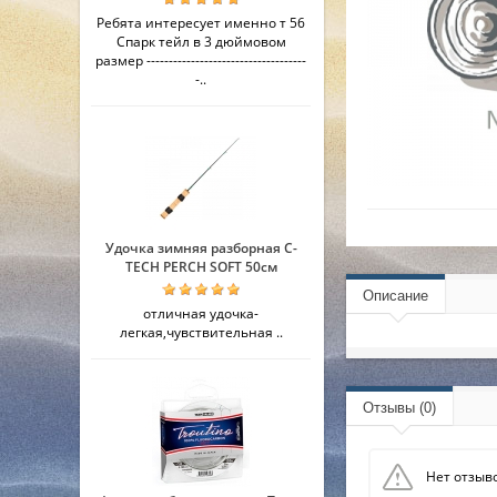
Ребята интересует именно т 56
Спарк тейл в 3 дюймовом
размер ------------------------------------
-..
Удочка зимняя разборная C-
TECH PERCH SOFT 50см
Описание
отличная удочка-
легкая,чувствительная ..
Отзывы (0)
Нет отзыво