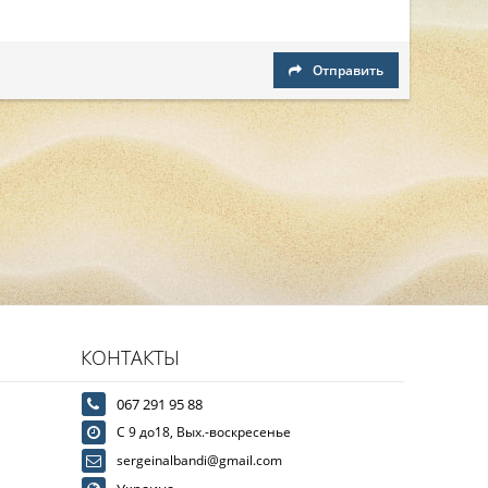
Отправить
КОНТАКТЫ
067 291 95 88
С 9 до18, Вых.-воскресенье
sergeinalbandi@gmail.com