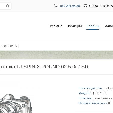
067 291 95 88
С 9 до18, Вых.-
Резина
Воблеры
Блёсны
Бала
D 02 5.0г / SR
талка LJ SPIN X ROUND 02 5.0г / SR
Производитель:
Lucky 
Модель:
LJSR02-SR
Наличие:
Есть в нали
Отзывов написано:
0