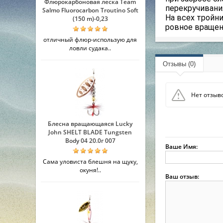
Флюрокарбоновая леска Team
перекручивани
Salmo Fluorocarbon Troutino Soft
На всех тройн
(150 m)-0,23
ровное вращен
отличный флюр-использую для
ловли судака..
Отзывы (0)
Нет отзыво
Блесна вращающаяся Lucky
John SHELT BLADE Tungsten
Body 04 20.0г 007
Ваше Имя:
Сама уловиста блешня на щуку,
окуня!..
Ваш отзыв: