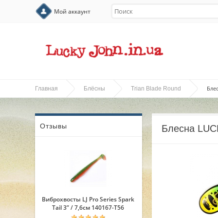
Мой аккаунт
Блес
Главная
Блёсны
Trian Blade Round
Отзывы
Блесна LUCK
Виброхвосты LJ Pro Series Spark
Tail 3” / 7,6см 140167-T56