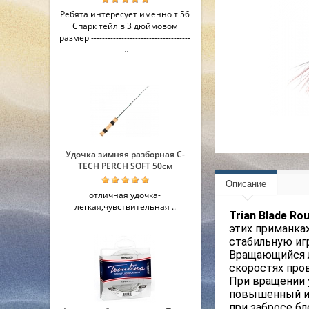
Ребята интересует именно т 56
Спарк тейл в 3 дюймовом
размер ------------------------------------
-..
Удочка зимняя разборная C-
TECH PERCH SOFT 50см
Описание
отличная удочка-
легкая,чувствительная ..
Trian Blade Ro
этих приманка
стабильную иг
Вращающийся л
скоростях про
При вращении 
повышенный ин
при забросе б