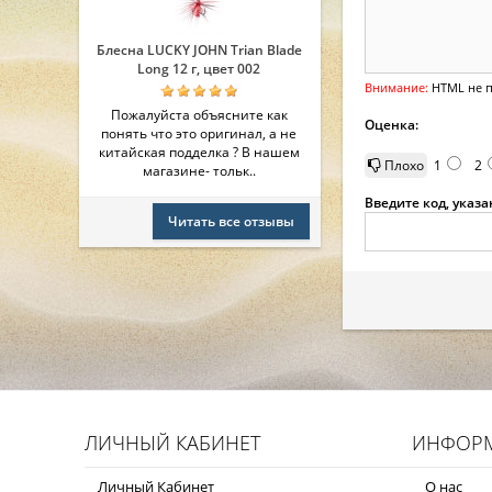
Блесна LUCKY JOHN Trian Blade
Long 12 г, цвет 002
Внимание:
HTML не п
Пожалуйста объясните как
Оценка:
понять что это оригинал, а не
китайская подделка ? В нашем
Плохо
1
2
магазине- тольк..
Введите код, указ
Читать все отзывы
ЛИЧНЫЙ КАБИНЕТ
ИНФОР
Личный Кабинет
О нас