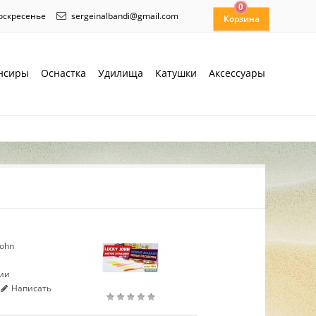
0
воскресенье
sergeinalbandi@gmail.com
нсиры
Оснастка
Удилища
Катушки
Аксессуары
John
чии
Написать