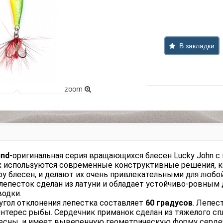
В закладки
zoom
und
-оригинальная серия вращающихся блесен Lucky John с
х используются современные конструктивные решения, 
ру блесен, и делают их очень привлекательными для любо
епесток сделан из латуни и обладает устойчиво-ровным 
водки.
угол отклонения лепестка составляет
60 градусов
. Лепес
терес рыбы. Сердечник приманок сделан из тяжелого сп
лесны, и имеет выверенную геометрическую форму серд