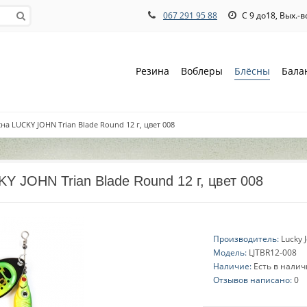
067 291 95 88
С 9 до18, Вых.-
Резина
Воблеры
Блёсны
Бала
на LUCKY JOHN Trian Blade Round 12 г, цвет 008
Y JOHN Trian Blade Round 12 г, цвет 008
Производитель:
Lucky 
Модель:
LJTBR12-008
Наличие:
Есть в нали
Отзывов написано:
0