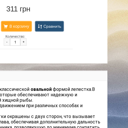
311 грн
Сравнить
Количество:
-
+
 классической
овальной
формой лепестка.В
которые обеспечивают надежную и
й хищной рыбы.
движением при различных способах и
тки окрашены с двух сторон, что вызывает
лава, обеспечивая дополнительную дальность
ечника, позволяющую до минимума сократить