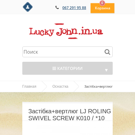
0
067 291 95 88
КАТЕГОРИИ
▼
Застібка+вертлюг
Главная
Оснастка
▼
LJ ROLING SWIVEL SCREW K010 / *10
▼
Застібка+вертлюг LJ ROLING
▼
SWIVEL SCREW K010 / *10
▼