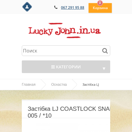
0
067 291 95 88
КАТЕГОРИИ
▼
Застібка LJ
Главная
Оснастка
▼
COASTLOCK SNAP 005 / *10
▼
Застібка LJ COASTLOCK SNAP
▼
005 / *10
▼