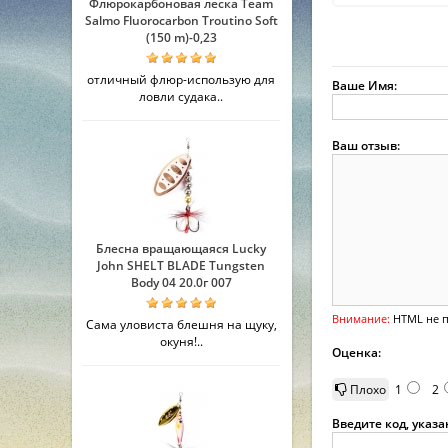
Флюрокарбоновая леска Team
Salmo Fluorocarbon Troutino Soft
(150 m)-0,23
отличный флюр-использую для
Ваше Имя:
ловли судака..
Ваш отзыв:
Блесна вращающаяся Lucky
John SHELT BLADE Tungsten
Body 04 20.0г 007
Внимание:
HTML не п
Сама уловиста блешня на щуку,
окуня!..
Оценка:
Плохо
1
2
Введите код, указ