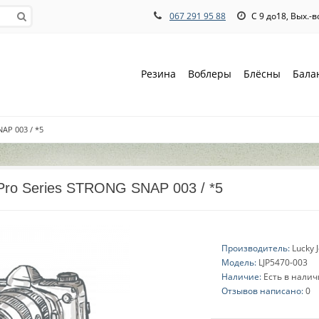
067 291 95 88
С 9 до18, Вых.-
Резина
Воблеры
Блёсны
Бала
NAP 003 / *5
 Pro Series STRONG SNAP 003 / *5
Производитель:
Lucky 
Модель:
LJP5470-003
Наличие:
Есть в нали
Отзывов написано:
0