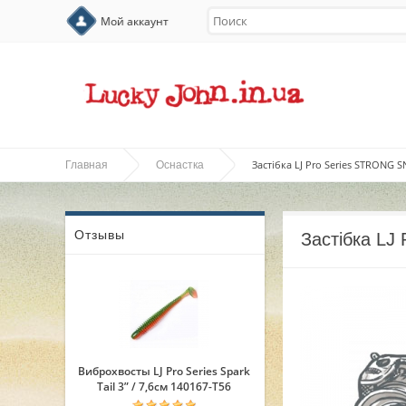
Мой аккаунт
Застібка LJ Pro Series STRONG S
Главная
Оснастка
Отзывы
Застібка LJ
Виброхвосты LJ Pro Series Spark
Tail 3” / 7,6см 140167-T56