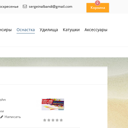
0
воскресенье
sergeinalbandi@gmail.com
нсиры
Оснастка
Удилища
Катушки
Аксессуары
John
чии
Написать