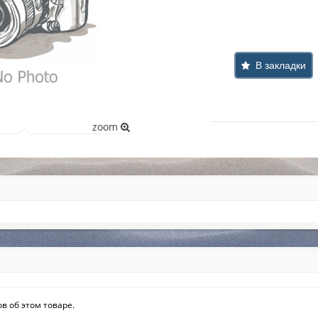
В закладки
zoom
в об этом товаре.