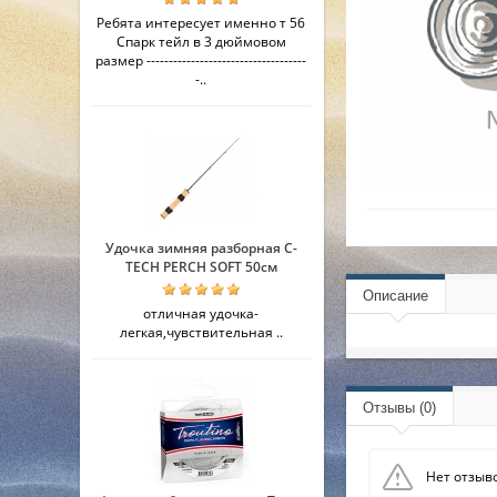
Ребята интересует именно т 56
Спарк тейл в 3 дюймовом
размер ------------------------------------
-..
Удочка зимняя разборная C-
TECH PERCH SOFT 50см
Описание
отличная удочка-
легкая,чувствительная ..
Отзывы (0)
Нет отзыво