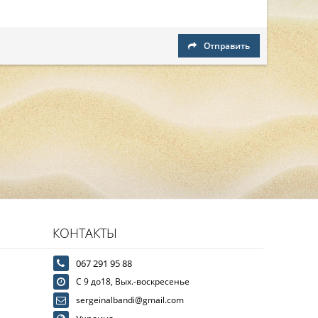
Отправить
КОНТАКТЫ
067 291 95 88
С 9 до18, Вых.-воскресенье
sergeinalbandi@gmail.com