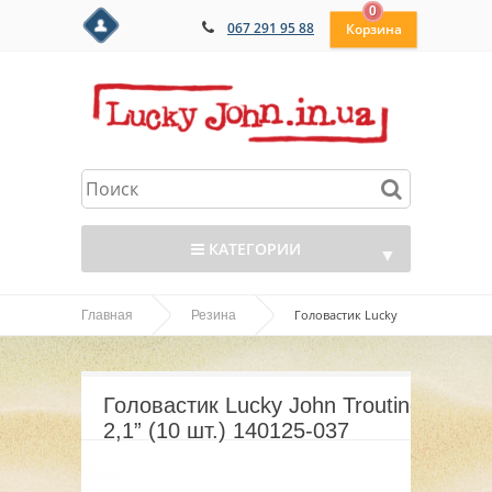
0
067 291 95 88
КАТЕГОРИИ
▼
Головастик Lucky
Главная
Резина
▼
John Troutino 2,1” (10 шт.) 140125-037
▼
Головастик Lucky John Troutino
▼
2,1” (10 шт.) 140125-037
▼