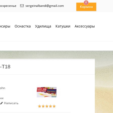
0
воскресенье
sergeinalbandi@gmail.com
нсиры
Оснастка
Удилища
Катушки
Аксессуары
6-T18
John
чии
Написать