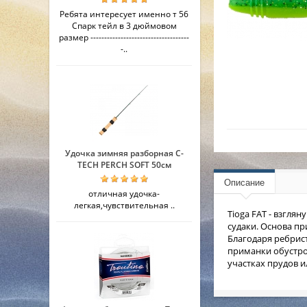
Ребята интересует именно т 56
Спарк тейл в 3 дюймовом
размер ------------------------------------
-..
Удочка зимняя разборная C-
TECH PERCH SOFT 50см
Описание
отличная удочка-
легкая,чувствительная ..
Tioga FAT - взгля
судаки. Основа пр
Благодаря ребрист
приманки обустро
участках прудов и