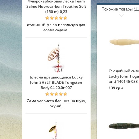
Флюрокарбоновая леска Team
Salmo Fluorocarbon Troutino Soft
Похожие товары (11
(150 m)-0,23
отличный флюр-использую для
ловли судака..
Съедобный сил
Lucky John Tioga 
Блесна вращающаяся Lucky
шт.) 140146-033
John SHELT BLADE Tungsten
Body 04 20.0г 007
139 грн
Сама уловиста блешня на щуку,
окуня!..