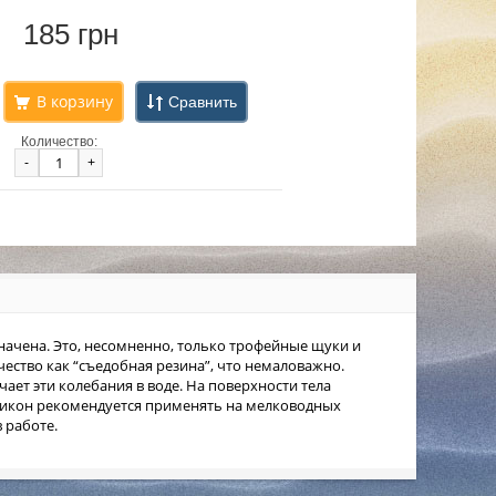
185 грн
Сравнить
Количество:
-
+
азначена. Это, несомненно, только трофейные щуки и
чество как “съедобная резина”, что немаловажно.
чает эти колебания в воде. На поверхности тела
иликон рекомендуется применять на мелководных
 работе.