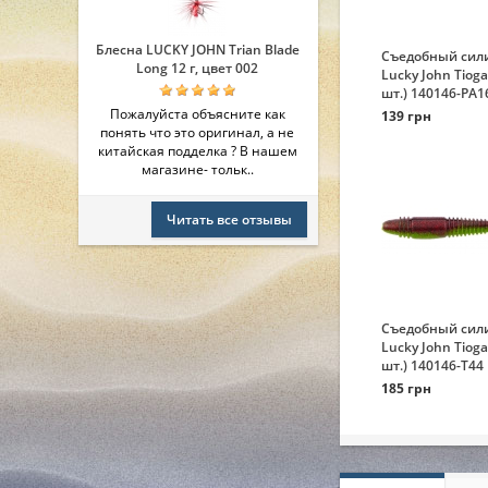
Блесна LUCKY JOHN Trian Blade
Съедобный сил
Long 12 г, цвет 002
Lucky John Tioga 
шт.) 140146-PA1
Пожалуйста объясните как
139 грн
понять что это оригинал, а не
китайская подделка ? В нашем
магазине- тольк..
Читать все отзывы
Съедобный сил
Lucky John Tioga 
шт.) 140146-T44
185 грн