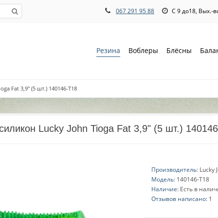
067 291 95 88
С 9 до18, Вых.-
Резина
Воблеры
Блёсны
Бала
a Fat 3,9" (5 шт.) 140146-T18
иликон Lucky John Tioga Fat 3,9" (5 шт.) 14014
Производитель:
Lucky 
Модель:
140146-T18
Наличие:
Есть в нали
Отзывов написано:
1