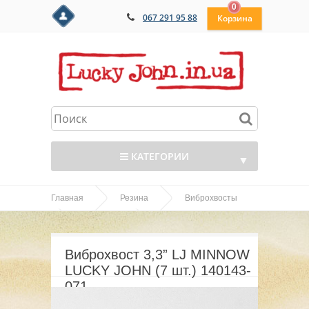
0
067 291 95 88
КАТЕГОРИИ
▼
Главная
Резина
Виброхвосты
▼
Виброхвост 3,3” LJ
LJ Minnow
▼
MINNOW LUCKY JOHN (7 шт.) 140143-071
Виброхвост 3,3” LJ MINNOW
▼
LUCKY JOHN (7 шт.) 140143-
071
▼