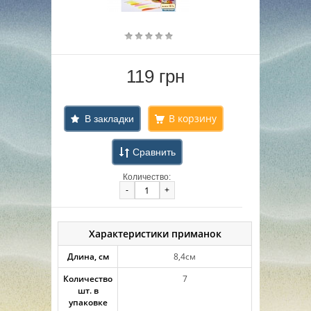
119 грн
В закладки
Сравнить
Количество:
-
+
Характеристики приманок
Длина, см
8,4см
Количество
7
шт. в
упаковке