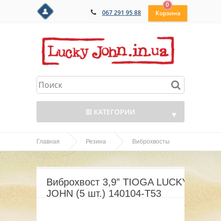
0
067 291 95 88
КАТЕГОРИИ
▼
Главная
Резина
Виброхвосты
▼
Виброхвост 3,9” TIOGA LUCKY
Tioga
▼
JOHN (5 шт.) 140104-T53
Виброхвост 3,9” TIOGA LUCKY
▼
JOHN (5 шт.) 140104-T53
▼