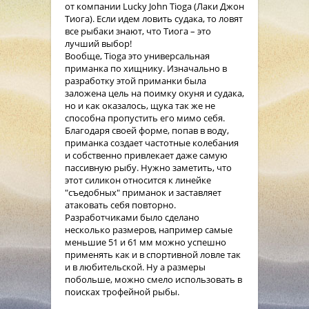
от компании Lucky John Tioga (Лаки Джон
Тиога). Если идем ловить судака, то ловят
все рыбаки знают, что Тиога – это
лучший выбор!
Вообще, Tioga это универсальная
приманка по хищнику. Изначально в
разработку этой приманки была
заложена цель на поимку окуня и судака,
но и как оказалось, щука так же не
способна пропустить его мимо себя.
Благодаря своей форме, попав в воду,
приманка создает частотные колебания
и собственно привлекает даже самую
пассивную рыбу. Нужно заметить, что
этот силикон относится к линейке
"съедобных" приманок и заставляет
атаковать себя повторно.
Разработчиками было сделано
несколько размеров, например самые
меньшие 51 и 61 мм можно успешно
применять как и в спортивной ловле так
и в любительской. Ну а размеры
побольше, можно смело использовать в
поисках трофейной рыбы.