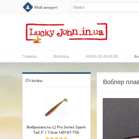
Мой аккаунт
Во
Главная
Воблеры
ANIRA 39,49,69,89
Отзывы
Воблер плав
Виброхвосты LJ Pro Series Spark
Tail 3” / 7,6см 140167-T56