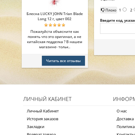
Плохо
1
2
Блесна LUCKY JOHN Trian Blade
Long 12 г, цвет 002
Введите код, указ
Пожалуйста объясните как
понять что это оригинал, а не
китайская подделка ? В нашем
магазине- тольк..
Читать все отзывы
ЛИЧНЫЙ КАБИНЕТ
ИНФОР
Личный Кабинет
О нас
История заказов
Доставка 
Закладки
Политика
Возврат товара
Контакты