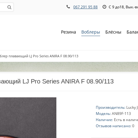
067 291 95 88
С 9 до18, Вых.-
Резина
Воблеры
Блёсны
Бала
блер плавающий LJ Pro Series ANIRA F 08.90/113
ающий LJ Pro Series ANIRA F 08.90/113
Производитель:
Lucky 
Модель:
AN89F-113
Наличие:
Есть в нали
Отзывов написано:
0