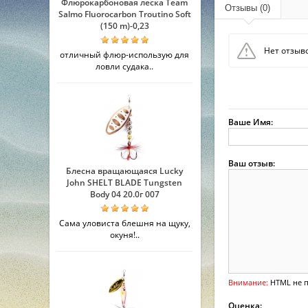
Флюрокарбоновая леска Team
Отзывы (0)
Salmo Fluorocarbon Troutino Soft
(150 m)-0,23
Нет отзыво
отличный флюр-использую для
ловли судака..
Ваше Имя:
Ваш отзыв:
Блесна вращающаяся Lucky
John SHELT BLADE Tungsten
Body 04 20.0г 007
Сама уловиста блешня на щуку,
окуня!..
Внимание:
HTML не п
Оценка: