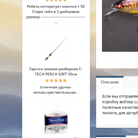
Ребята интересует именно т 56
Спарк тейл в 3 дюймовом
размер ------------------------------------
-..
Удочка зимняя разборная C-
TECH PERCH SOFT 50см
Описание
отличная удочка-
легкая,чувствительная ..
Если мы отправляе
коробку воблер Lu
полетные качеств
лопасть для загл