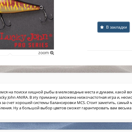
В закладки
zoom
мся на поиски хищной рыбы в мелководные места и думаем, какой воб
cky John ANIRA. В эту приманку заложена низкочастотная игра и, несм
а за счет хорошей системы балансировки MCS. Стоит заметить, самый
убления. Ну а большой выбор цветов сможет гарантировать вам весьма