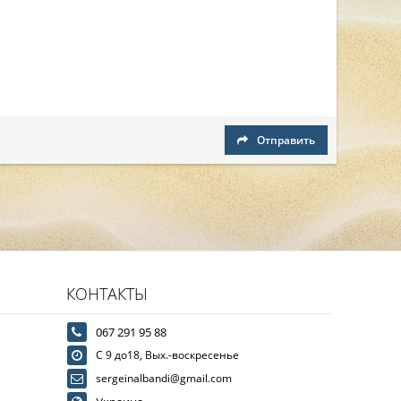
Отправить
КОНТАКТЫ
067 291 95 88
С 9 до18, Вых.-воскресенье
sergeinalbandi@gmail.com