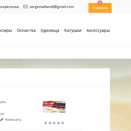
0
воскресенье
sergeinalbandi@gmail.com
нсиры
Оснастка
Удилища
Катушки
Аксессуары
John
чии
Написать