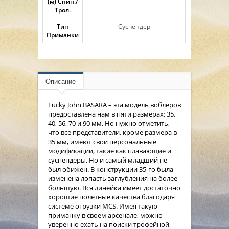
(м) Спин./
Трол.
Тип
Суспендер
Приманки
Описание
Lucky John BASARA – эта модель воблеров
предоставлена нам в пяти размерах: 35,
40, 56, 70 и 90 мм. Но нужно отметить,
что все представители, кроме размера в
35 мм, имеют свои персональные
модификации, такие как плавающие и
суспендеры. Но и самый младший не
был обижен. В конструкции 35-го была
изменена лопасть заглубления на более
большую. Вся линейка имеет достаточно
хорошие полетные качества благодаря
системе огрузки MCS. Имея такую
приманку в своем арсенале, можно
уверенно ехать на поиски трофейной