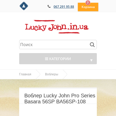
0
067 291 95 88
КАТЕГОРИИ
▼
Главная
Воблеры
▼
Воблер Lucky John Pro
Basara 35,40,56,70,90
▼
Series Basara 56SP BA56SP-108
Воблер Lucky John Pro Series
▼
Basara 56SP BA56SP-108
▼