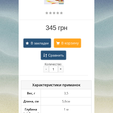
345 грн
В закладки
Сравнить
Количество:
-
+
Характеристики приманок
Вес, г
3,5
Длина, см
5,6см
Глубина
1 м