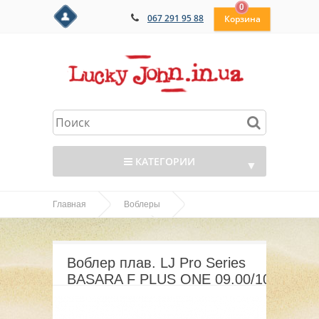
0
067 291 95 88
КАТЕГОРИИ
▼
Главная
Воблеры
▼
Воблер плав. LJ Pro
Basara 35,40,56,70,90
▼
Series BASARA F PLUS ONE 09.00/105
Воблер плав. LJ Pro Series
▼
BASARA F PLUS ONE 09.00/105
▼