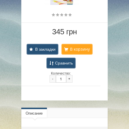
345 грн
В закладки
Сравнить
Количество:
-
+
Описание