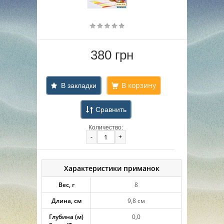
380 грн
В закладки
Сравнить
Количество:
-
+
Характеристики приманок
Вес, г
8
Длина, см
9,8 см
Глубина (м)
0,0