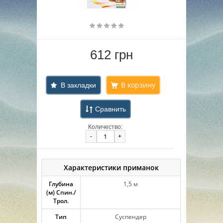
612 грн
В закладки
Сравнить
Количество:
-
+
Характеристики приманок
Глубина
1,5 м
(м) Спин./
Трол.
Тип
Суспендер