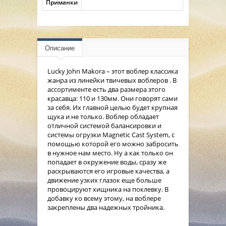
Приманки
Описание
Lucky John Makora – этот воблер классика
жанра из линейки твичевых воблеров . В
ассортименте есть два размера этого
красавца: 110 и 130мм. Они говорят сами
за себя. Их главной целью будет крупная
щука и не только. Воблер обладает
отличной системой балансировки и
системы огрузки Magnetic Cast System, с
помощью которой его можно забросить
в нужное нам место. Ну а как только он
попадает в окружение воды, сразу же
раскрываются его игровые качества, а
движение узких глазок еще больше
провоцируют хищника на поклевку. В
добавку ко всему этому, на воблере
закреплены два надежных тройника.