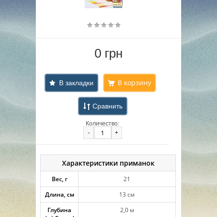
0 грн
В закладки
Сравнить
Количество:
-
+
Характеристики приманок
Вес, г
21
Длина, см
13 см
Глубина
2,0 м