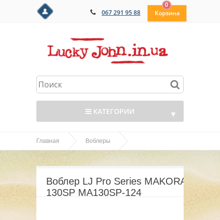
0
067 291 95 88
КАТЕГОРИИ
▼
Главная
Воблеры
▼
Воблер LJ Pro Series
MAKORA 110,130
▼
MAKORA 130SP MA130SP-124
Воблер LJ Pro Series MAKORA
▼
130SP MA130SP-124
▼