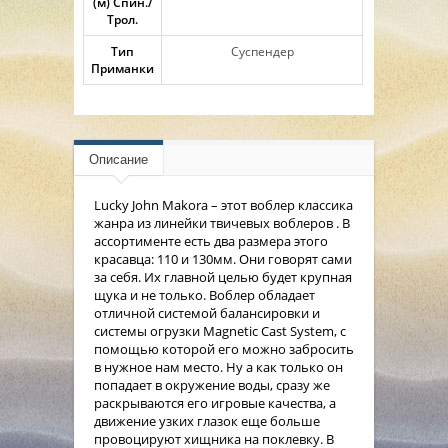
(м) Спин./
Трол.
Тип
Суспендер
Приманки
Описание
Lucky John Makora – этот воблер классика
жанра из линейки твичевых воблеров . В
ассортименте есть два размера этого
красавца: 110 и 130мм. Они говорят сами
за себя. Их главной целью будет крупная
щука и не только. Воблер обладает
отличной системой балансировки и
системы огрузки Magnetic Cast System, с
помощью которой его можно забросить
в нужное нам место. Ну а как только он
попадает в окружение воды, сразу же
раскрываются его игровые качества, а
движение узких глазок еще больше
провоцируют хищника на поклевку. В