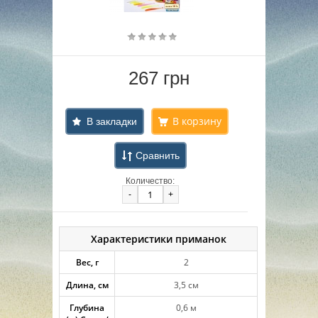
267 грн
В закладки
Сравнить
Количество:
-
+
Характеристики приманок
Вес, г
2
Длина, см
3,5 см
Глубина
0,6 м