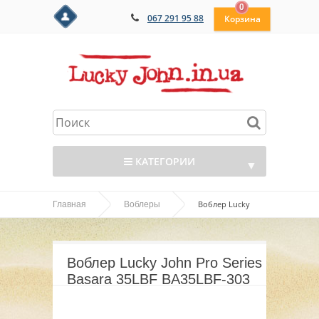
0
067 291 95 88
КАТЕГОРИИ
▼
Воблер Lucky
Главная
Воблеры
▼
John Pro Series Basara 35LBF BA35LBF-303
▼
Воблер Lucky John Pro Series
▼
Basara 35LBF BA35LBF-303
▼