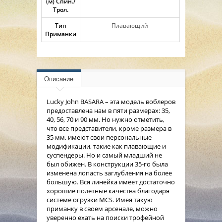
(м) Спин./
Трол.
Тип
Плавающий
Приманки
Описание
Lucky John BASARA – эта модель воблеров
предоставлена нам в пяти размерах: 35,
40, 56, 70 и 90 мм. Но нужно отметить,
что все представители, кроме размера в
35 мм, имеют свои персональные
модификации, такие как плавающие и
суспендеры. Но и самый младший не
был обижен. В конструкции 35-го была
изменена лопасть заглубления на более
большую. Вся линейка имеет достаточно
хорошие полетные качества благодаря
системе огрузки MCS. Имея такую
приманку в своем арсенале, можно
уверенно ехать на поиски трофейной