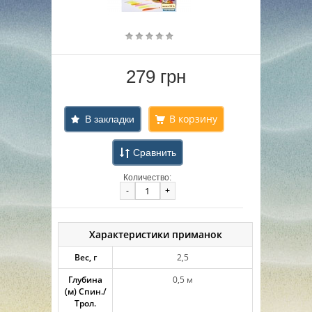
279 грн
В закладки
Сравнить
Количество:
-
+
Характеристики приманок
Вес, г
2,5
Глубина
0,5 м
(м) Спин./
Трол.