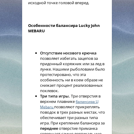
исходной точке головой вперед.
Особенности балансира Lucky John
MEBARU
Отсутствие носового крючка
позволяет избегать зацепов за
придонный коряжник или за лед в
лунке. Нашими рыболовами было
протестировано, что эта
особенность ни в коем образе не
снижает процент реализованных
поклевок.
Три типа игры.
Три отверстия в
верхнем плавнике
балансира LJ
позволяют прикреплять
Mebaru
поводок в трех разных местах, что
обеспечивает три разных типа
игра. При креплении балансира за
переднее
отверстие приманка
совершает самую вертикальную