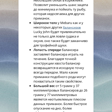
небольших окнах в коряжнике.
Позволит уменьшить шанс зацепа
до минимума и поймать ту рыбу,
которая недосягаема для других
приманок.
Широкое тело
у Mebaru как и у
некоторых других
балансиров
Lucky John будет привлекательно
не только для ловли судака и
окуня, оно также будет заманчиво
для трофейной щуки.
Лопасть спереди
балансира
заставляет балансира играть на
течение. Благодаря точной
конструкции хвоста балансир
возвращается в исходную точку
всегда передом. Мало какие
приманки подобного рода могут
похвастаться таким свойством.
Большой вес
от 5 грамм у 37
миллиметровых балансиров до 26
грамм у 77 миллиметровых
является неотъемлемым плюсом
данных приманок. Более быстрое
опускание на дно, более