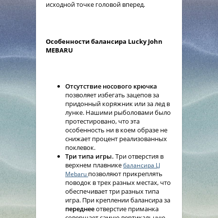
исходной точке головой вперед.
Особенности балансира Lucky John
MEBARU
Отсутствие носового крючка
позволяет избегать зацепов за
придонный коряжник или за лед в
лунке. Нашими рыболовами было
протестировано, что эта
особенность ни в коем образе не
снижает процент реализованных
поклевок.
Три типа игры.
Три отверстия в
верхнем плавнике
балансира LJ
позволяют прикреплять
Mebaru
поводок в трех разных местах, что
обеспечивает три разных типа
игра. При креплении балансира за
переднее
отверстие приманка
совершает самую вертикальную