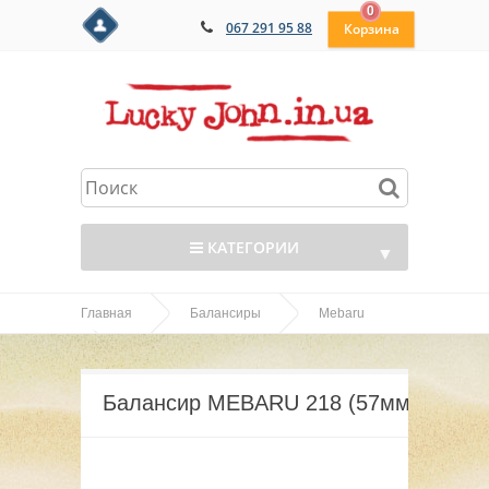
0
067 291 95 88
КАТЕГОРИИ
▼
Главная
Балансиры
Mebaru
▼
Балансир MEBARU 218 (57мм)
▼
Балансир MEBARU 218 (57мм)
▼
▼