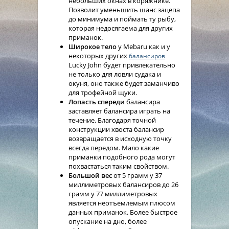
небольших окнах в коряжнике.
Позволит уменьшить шанс зацепа
до минимума и поймать ту рыбу,
которая недосягаема для других
приманок.
Широкое тело
у Mebaru как и у
некоторых других
балансиров
Lucky John будет привлекательно
не только для ловли судака и
окуня, оно также будет заманчиво
для трофейной щуки.
Лопасть спереди
балансира
заставляет балансира играть на
течение. Благодаря точной
конструкции хвоста балансир
возвращается в исходную точку
всегда передом. Мало какие
приманки подобного рода могут
похвастаться таким свойством.
Большой вес
от 5 грамм у 37
миллиметровых балансиров до 26
грамм у 77 миллиметровых
является неотъемлемым плюсом
данных приманок. Более быстрое
опускание на дно, более